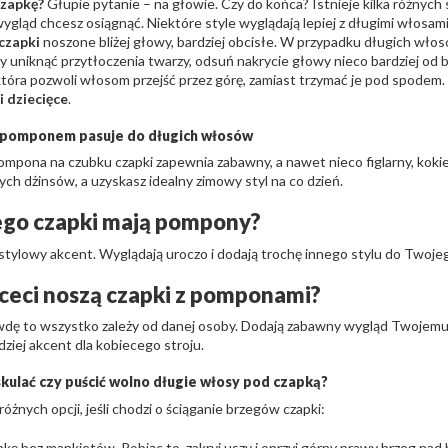
czapkę?
Głupie pytanie – na głowie. Czy do końca? Istnieje kilka różnyc
 wygląd chcesz osiągnąć. Niektóre style wyglądają lepiej z długimi włosami
czapki
noszone bliżej głowy, bardziej obcisłe. W przypadku długich wło
by uniknąć przytłoczenia twarzy, odsuń nakrycie głowy nieco bardziej od 
która pozwoli włosom przejść przez górę, zamiast trzymać je pod spodem. 
i dziecięce
.
 pomponem pasuje do długich włosów
mpona na czubku czapki zapewnia zabawny, a nawet nieco figlarny, kokiet
ych dżinsów, a uzyskasz idealny zimowy styl na co dzień.
ego czapki mają pompony?
stylowy akcent. Wyglądają uroczo i dodają trochę innego stylu do Twoje
ceci noszą czapki z pomponami?
dę to wszystko zależy od danej osoby. Dodają zabawny wygląd Twojemu 
dziej akcent dla kobiecego stroju.
skulać czy puścić wolno długie włosy pod czapką?
różnych opcji, jeśli chodzi o ściąganie brzegów czapki:
kę bez mankietów. Robiąc to, zakryj uszy i oprzyj górny prawy brzeg nad 