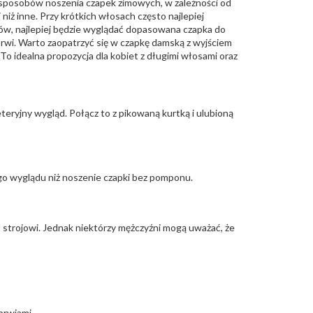
h sposobów noszenia czapek zimowych, w zależności od
 niż inne. Przy krótkich włosach często najlepiej
sów, najlepiej będzie wyglądać dopasowana czapka do
brwi. Warto zaopatrzyć się w
czapkę damską
z wyjściem
To idealna propozycja dla kobiet z długimi włosami oraz
eryjny wygląd. Połącz to z pikowaną kurtką i ulubioną
go wyglądu niż noszenie czapki bez pomponu.
strojowi. Jednak niektórzy mężczyźni mogą uważać, że
brwiami.