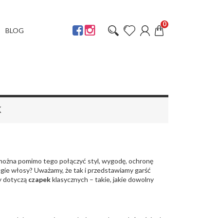
0
BLOG
K
y można pomimo tego połączyć styl, wygodę, ochronę
ługie włosy? Uważamy, że tak i przedstawiamy garść
y dotyczą
czapek
klasycznych – takie, jakie dowolny