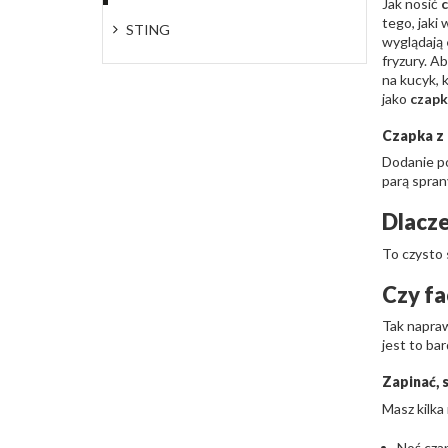
Jak nosić
tego, jaki
STING
wyglądają
fryzury. A
na kucyk, 
jako
czapk
Czapka z
Dodanie po
parą spran
Dlacz
To czysto 
Czy fa
Tak napraw
jest to bar
Zapinać, 
Masz kilka 
Noś czap