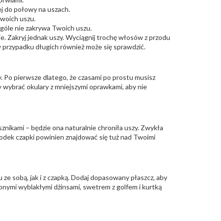
ej do połowy na uszach.
Twoich uszu.
 ogóle nie zakrywa Twoich uszu.
dzie. Zakryj jednak uszy. Wyciągnij trochę włosów z przodu
e w przypadku długich również może się sprawdzić.
. Po pierwsze dlatego, że czasami po prostu musisz
y wybrać okulary z mniejszymi oprawkami, aby nie
sznikami – będzie ona naturalnie chroniła uszy. Zwykła
Środek czapki powinien znajdować się tuż nad Twoimi
ze sobą, jak i z czapką. Dodaj dopasowany płaszcz, aby
ionymi wyblakłymi dżinsami, swetrem z golfem i kurtką