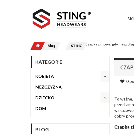
SK
Czapka zimowa, gdy masz dług
Blog
STING
KATEGORIE
CZAP
KOBIETA
0
po
MĘŻCZYZNA
DZIECKO
To ważne, 
przed zimn
DOM
wskazówe
dobry
pro
Czapka z
BLOG