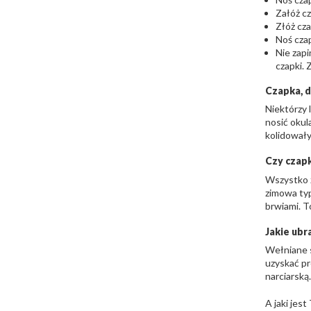
Załóż cz
Złóż cza
Noś czap
Nie zapi
czapki. 
Czapka, d
Niektórzy 
nosić okul
kolidowały 
Czy czap
Wszystko z
zimowa typ
brwiami. T
Jakie ubr
Wełniane s
uzyskać pr
narciarską
A jaki jest