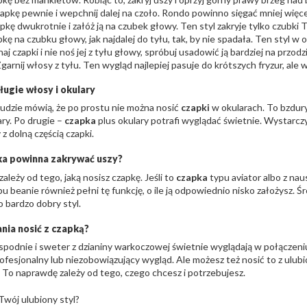
apkę pewnie i wepchnij dalej na czoło. Rondo powinno sięgać mniej więc
pkę dwukrotnie i załóż ją na czubek głowy. Ten styl zakryje tylko czubki 
kę na czubku głowy, jak najdalej do tyłu, tak, by nie spadała. Ten styl w
naj czapki i nie noś jej z tyłu głowy, spróbuj usadowić ją bardziej na przo
Zgarnij włosy z tyłu. Ten wygląd najlepiej pasuje do krótszych fryzur, al
ługie włosy i okulary
ludzie mówią, że po prostu nie można nosić
czapki
w okularach. To bzdury
ary. Po drugie –
czapka
plus okulary potrafi wyglądać świetnie. Wystarcz
z dolną częścią czapki.
ka powinna zakrywać uszy?
ależy od tego, jaką nosisz czapkę. Jeśli to
czapka
typu aviator albo z nau
u beanie również pełni tę funkcję, o ile ją odpowiednio nisko założysz. 
o bardzo dobry styl.
ania nosić z czapką?
podnie i sweter z dzianiny warkoczowej świetnie wyglądają w połączeniu 
ofesjonalny lub niezobowiązujący wygląd. Ale możesz też nosić to z ulub
. To naprawdę zależy od tego, czego chcesz i potrzebujesz.
 Twój ulubiony styl?