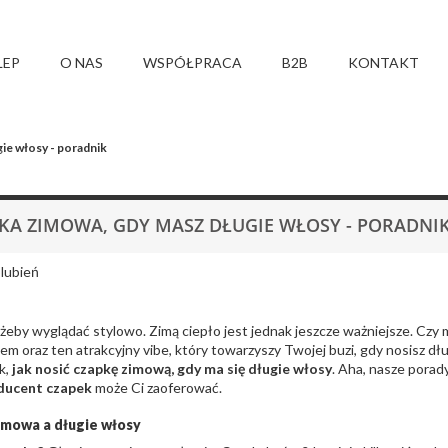
LEP
O NAS
WSPÓŁPRACA
B2B
KONTAKT
ie włosy - poradnik
KA ZIMOWA, GDY MASZ DŁUGIE WŁOSY - PORADNI
lubień
żeby wyglądać stylowo. Zimą ciepło jest jednak jeszcze ważniejsze. Cz
em oraz ten atrakcyjny vibe, który towarzyszy Twojej buzi, gdy nosisz d
k,
jak nosić czapkę zimową, gdy ma się długie włosy
. Aha, nasze porad
ducent czapek
może Ci zaoferować.
imowa a długie włosy