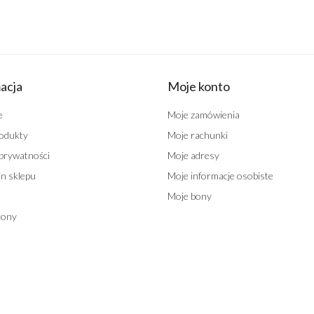
acja
Moje konto
e
Moje zamówienia
odukty
Moje rachunki
 prywatności
Moje adresy
n sklepu
Moje informacje osobiste
Moje bony
rony