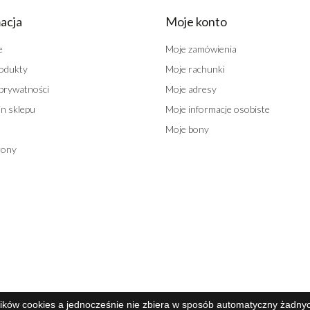
acja
Moje konto
e
Moje zamówienia
odukty
Moje rachunki
 prywatności
Moje adresy
n sklepu
Moje informacje osobiste
Moje bony
rony
lików cookies a jednocześnie nie zbiera w sposób automatyczny żadnych