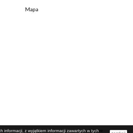
Mapa
Wykonanie:
MGroup
 informacji, z wyjątkiem informacji zawartych w tych