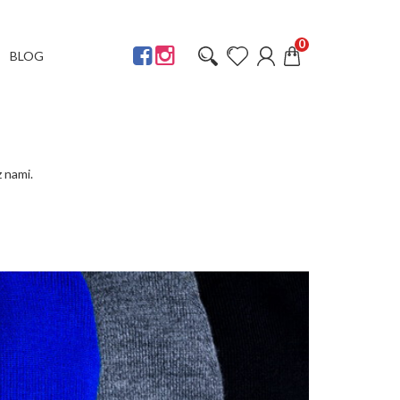
0
BLOG
 nami.