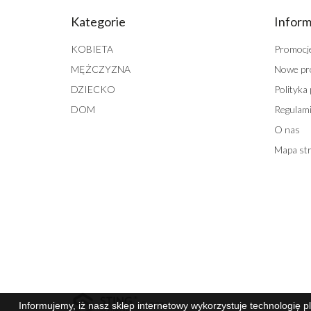
Kategorie
Inform
KOBIETA
Promocj
MĘŻCZYZNA
Nowe pr
DZIECKO
Polityka
DOM
Regulami
O nas
Mapa st
© 2026
Informujemy, iż nasz sklep internetowy wykorzystuje technologię p