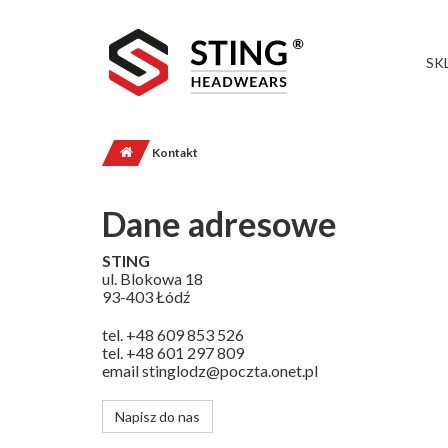
SK
Kontakt
Dane adresowe
STING
ul. Blokowa 18
93-403 Łódź
tel. +48 609 853 526
tel. +48 601 297 809
email stinglodz@poczta.onet.pl
Napisz do nas