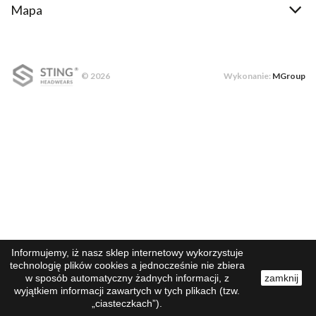
Mapa
© 2026
Wykonanie:
MGroup
Informujemy, iż nasz sklep internetowy wykorzystuje
technologię plików cookies a jednocześnie nie zbiera
w sposób automatyczny żadnych informacji, z
zamknij
wyjątkiem informacji zawartych w tych plikach (tzw.
„ciasteczkach”).