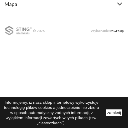
Mapa
© 2026
Wykonanie:
MGroup
Informujemy, iż nasz sklep internetowy wykorzystuje
technologię plików cookies a jednocześnie nie zbiera
w sposób automatyczny żadnych informacji, z
zamknij
wyjątkiem informacji zawartych w tych plikach (tzw.
„ciasteczkach”).