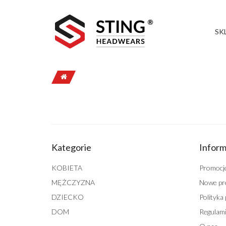
SK
Kategorie
Inform
KOBIETA
Promocj
MĘŻCZYZNA
Nowe pr
DZIECKO
Polityka
DOM
Regulami