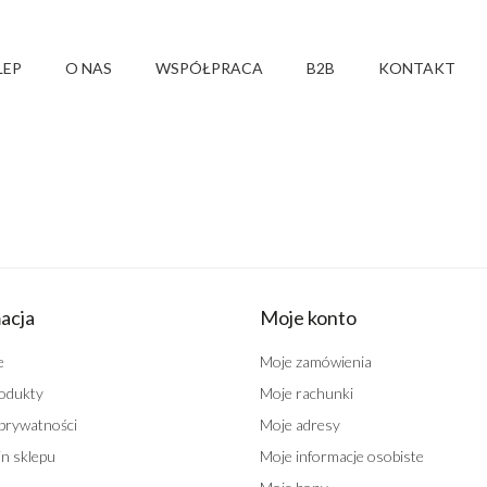
LEP
O NAS
WSPÓŁPRACA
B2B
KONTAKT
acja
Moje konto
e
Moje zamówienia
odukty
Moje rachunki
 prywatności
Moje adresy
n sklepu
Moje informacje osobiste