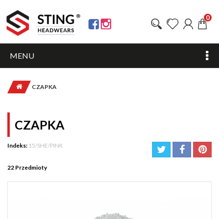
0
MENU
CZAPKA
CZAPKA
Indeks:
15/SHE/PINK
22
Przedmioty