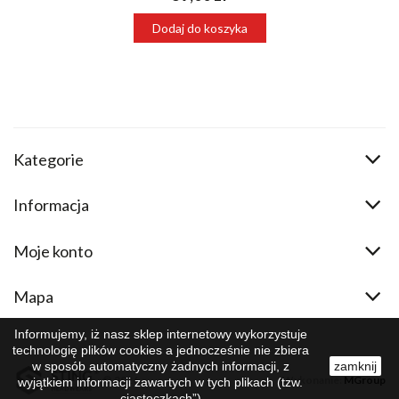
Dodaj do koszyka
Kategorie
Informacja
Moje konto
Mapa
Informujemy, iż nasz sklep internetowy wykorzystuje
technologię plików cookies a jednocześnie nie zbiera
w sposób automatyczny żadnych informacji, z
zamknij
© 2026
Wykonanie:
MGroup
wyjątkiem informacji zawartych w tych plikach (tzw.
„ciasteczkach”).