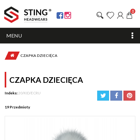
0
MENU
CZAPKA DZIECIĘCA
CZAPKA DZIECIĘCA
Indeks:
20/KID/ECRU
19
Przedmioty