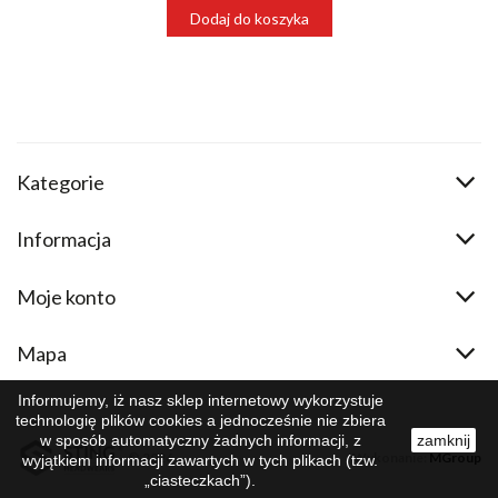
Dodaj do koszyka
Kategorie
Informacja
Moje konto
Mapa
Informujemy, iż nasz sklep internetowy wykorzystuje
technologię plików cookies a jednocześnie nie zbiera
w sposób automatyczny żadnych informacji, z
zamknij
© 2026
Wykonanie:
MGroup
wyjątkiem informacji zawartych w tych plikach (tzw.
„ciasteczkach”).