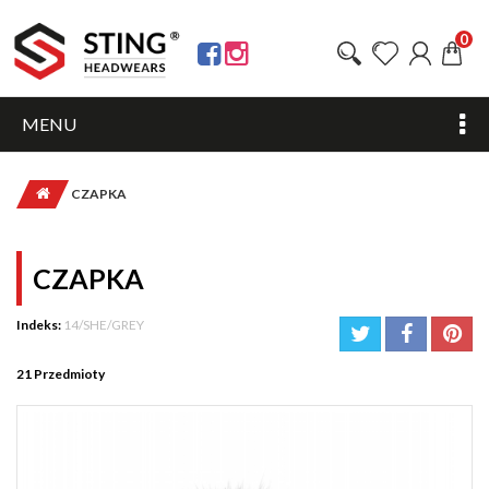
0
MENU
CZAPKA
CZAPKA
Indeks:
14/SHE/GREY
21
Przedmioty