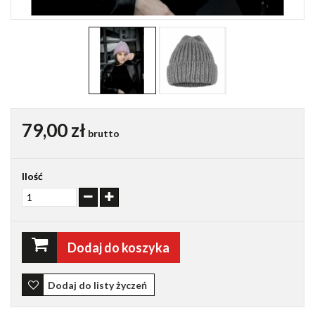
79,00 zł
brutto
Ilość
Dodaj do koszyka
Dodaj do listy życzeń