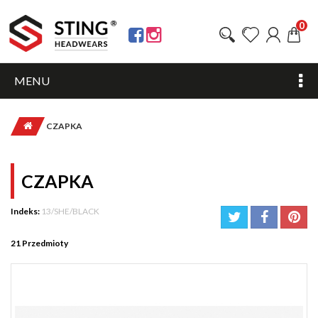
0
MENU
CZAPKA
CZAPKA
Indeks:
13/SHE/BLACK
21
Przedmioty